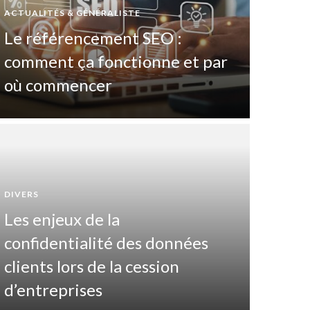
ACTUALITÉS & GÉNÉRALISTE
Le référencement SEO :
comment ça fonctionne et par
où commencer
DIVERS
Les enjeux de la
DIVERTIS
confidentialité des données
Pas
clients lors de la cession
maî
d’entreprises