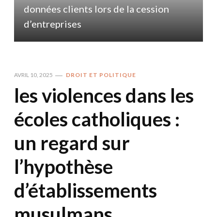
données clients lors de la cession
d
d’entreprises
AVRIL 10, 2025
DROIT ET POLITIQUE
les violences dans les
écoles catholiques :
un regard sur
l’hypothèse
d’établissements
musulmans