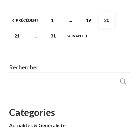
Pagination
PAGE
PAGE
PAGE
1
…
19
20
PRÉCÉDENT
des
PAGE
PAGE
21
…
31
SUIVANT
publications
Rechercher
R
Categories
Actualités & Généraliste