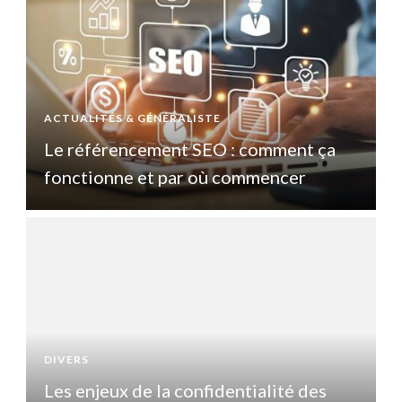
ACTUALITÉS & GÉNÉRALISTE
A
Le référencement SEO : comment ça
fonctionne et par où commencer
DIVERS
D
Les enjeux de la confidentialité des
L