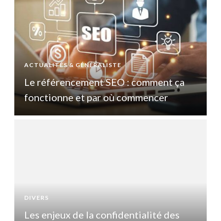
ACTUALITÉS & GÉNÉRALISTE
A
Le référencement SEO : comment ça
fonctionne et par où commencer
DIVERS
D
Les enjeux de la confidentialité des
L