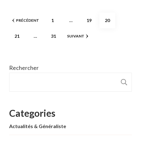
Pagination
PAGE
PAGE
PAGE
1
…
19
20
PRÉCÉDENT
des
PAGE
PAGE
21
…
31
SUIVANT
publications
Rechercher
R
Categories
Actualités & Généraliste