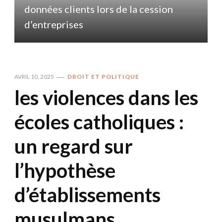
données clients lors de la cession
d
d’entreprises
AVRIL 10, 2025
DROIT ET POLITIQUE
les violences dans les
écoles catholiques :
un regard sur
l’hypothèse
d’établissements
musulmans