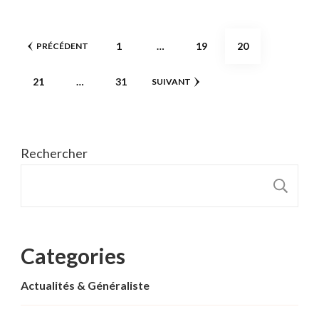
Pagination
PAGE
PAGE
PAGE
1
…
19
20
PRÉCÉDENT
des
PAGE
PAGE
21
…
31
SUIVANT
publications
Rechercher
R
Categories
Actualités & Généraliste