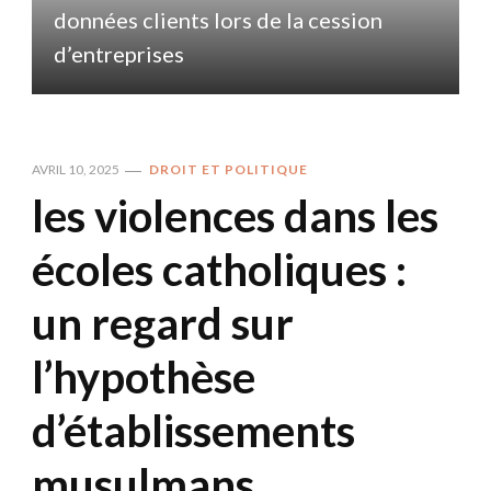
données clients lors de la cession
d
d’entreprises
AVRIL 10, 2025
DROIT ET POLITIQUE
les violences dans les
écoles catholiques :
un regard sur
l’hypothèse
d’établissements
musulmans