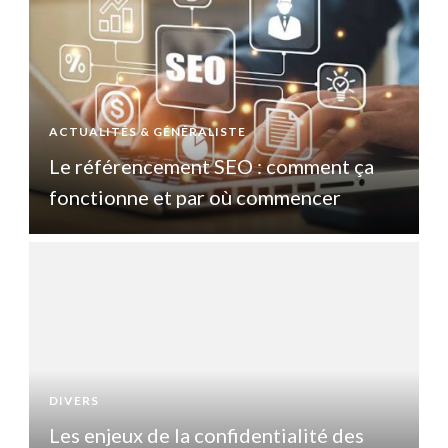
ACTUALITÉS & GÉNÉRALISTE
A
Le référencement SEO : comment ça
fonctionne et par où commencer
DIVERS
D
Les enjeux de la confidentialité des
L