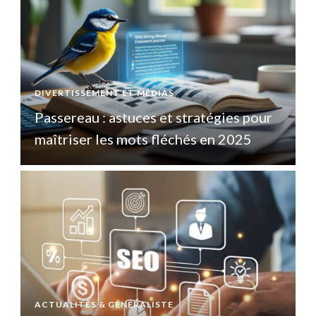
DIVERTISSEMENT ET MÉDIAS
D
Passereau : astuces et stratégies pour
P
maîtriser les mots fléchés en 2025
ACTUALITÉS & GÉNÉRALISTE
A