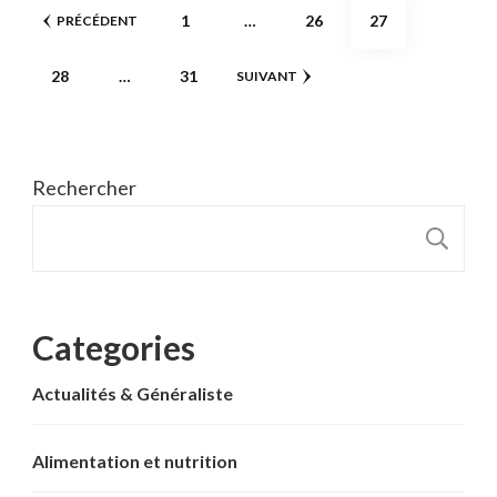
Pagination
PAGE
PAGE
PAGE
1
…
26
27
PRÉCÉDENT
des
PAGE
PAGE
28
…
31
SUIVANT
publications
Rechercher
R
Categories
Actualités & Généraliste
Alimentation et nutrition