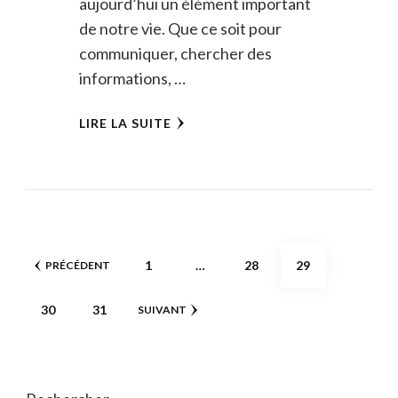
aujourd’hui un élément important
de notre vie. Que ce soit pour
communiquer, chercher des
informations, …
LIRE LA SUITE
Pagination
PAGE
PAGE
PAGE
1
…
28
29
PRÉCÉDENT
des
PAGE
PAGE
30
31
SUIVANT
publications