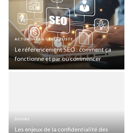
ACTUALITÉS & GÉNÉRALISTE
A
Le référencement SEO : comment ça
fonctionne et par où commencer
DIVERS
D
Les enjeux de la confidentialité des
L