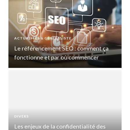
ACTUALITÉS & GÉNÉRALISTE
A
Le référencement SEO : comment ça
fonctionne et par où commencer
DIVERS
D
Les enjeux de la confidentialité des
L