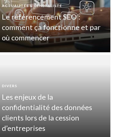
ACTUALITÉS & GÉNÉRALISTE
Le référencement SEO :
comment ça fonctionne et par
où commencer
DIVERS
Les enjeux de la
DIVERTIS
confidentialité des données
Pas
clients lors de la cession
maî
d’entreprises