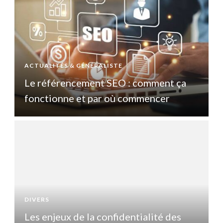
ACTUALITÉS & GÉNÉRALISTE
A
Le référencement SEO : comment ça
fonctionne et par où commencer
DIVERS
D
Les enjeux de la confidentialité des
L