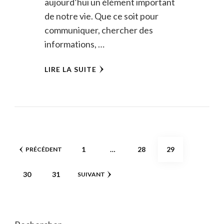
aujourd’hui un élément important
de notre vie. Que ce soit pour
communiquer, chercher des
informations, …
LIRE LA SUITE
Pagination
PAGE
PAGE
PAGE
1
…
28
29
PRÉCÉDENT
des
PAGE
PAGE
30
31
SUIVANT
publications