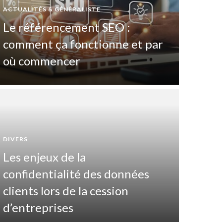
ACTUALITÉS & GÉNÉRALISTE
Le référencement SEO :
comment ça fonctionne et par
où commencer
DIVERS
Les enjeux de la
DIVERTIS
confidentialité des données
Pas
clients lors de la cession
maî
d’entreprises