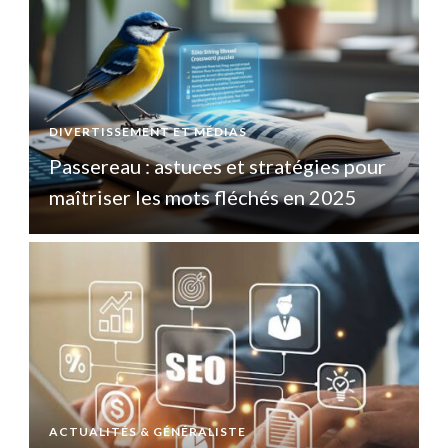
DIVERTISSEMENT ET MÉDIAS
D
Passereau : astuces et stratégies pour
P
maîtriser les mots fléchés en 2025
ACTUALITÉS & GÉNÉRALISTE
A