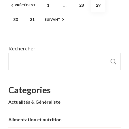
Pagination
PAGE
PAGE
PAGE
1
…
28
29
PRÉCÉDENT
des
PAGE
PAGE
30
31
SUIVANT
publications
Rechercher
R
Categories
Actualités & Généraliste
Alimentation et nutrition