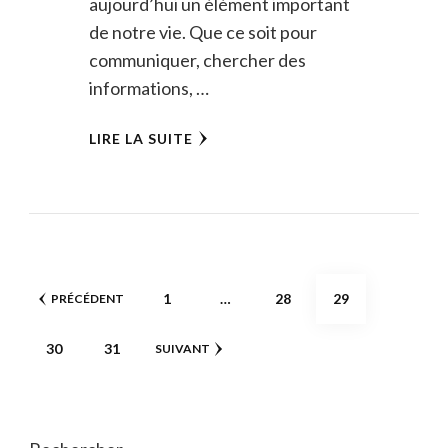
aujourd’hui un élément important
de notre vie. Que ce soit pour
communiquer, chercher des
informations, …
LIRE LA SUITE
Pagination
PAGE
PAGE
PAGE
1
…
28
29
PRÉCÉDENT
des
PAGE
PAGE
30
31
SUIVANT
publications