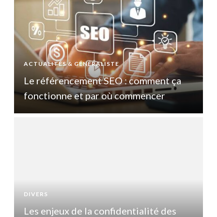
ACTUALITÉS & GÉNÉRALISTE
A
Le référencement SEO : comment ça
fonctionne et par où commencer
DIVERS
D
Les enjeux de la confidentialité des
L