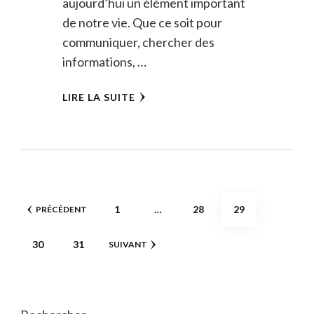
aujourd’hui un élément important
de notre vie. Que ce soit pour
communiquer, chercher des
informations, …
LIRE LA SUITE
Pagination
PAGE
PAGE
PAGE
1
…
28
29
PRÉCÉDENT
des
PAGE
PAGE
30
31
SUIVANT
publications