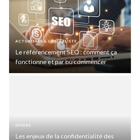
ACTUALITÉS & GÉNÉRALISTE
A
Le référencement SEO : comment ça
fonctionne et par où commencer
DIVERS
D
Les enjeux de la confidentialité des
L