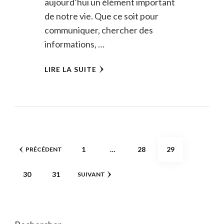
aujourd’hui un élément important
de notre vie. Que ce soit pour
communiquer, chercher des
informations, …
LIRE LA SUITE
Pagination
PAGE
PAGE
PAGE
1
…
28
29
PRÉCÉDENT
des
PAGE
PAGE
30
31
SUIVANT
publications