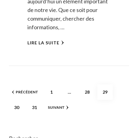
aujourd’hui un élément important
de notre vie. Que ce soit pour
communiquer, chercher des
informations, …
LIRE LA SUITE
Pagination
PAGE
PAGE
PAGE
1
…
28
29
PRÉCÉDENT
des
PAGE
PAGE
30
31
SUIVANT
publications