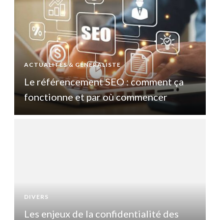
ACTUALITÉS & GÉNÉRALISTE
A
Le référencement SEO : comment ça
fonctionne et par où commencer
DIVERS
D
Les enjeux de la confidentialité des
L