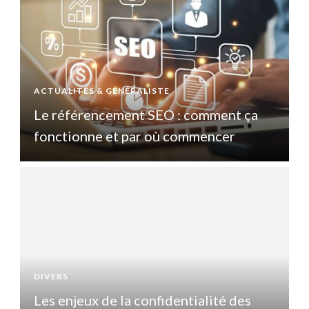
ACTUALITÉS & GÉNÉRALISTE
A
Le référencement SEO : comment ça
fonctionne et par où commencer
DIVERS
D
Les enjeux de la confidentialité des
L