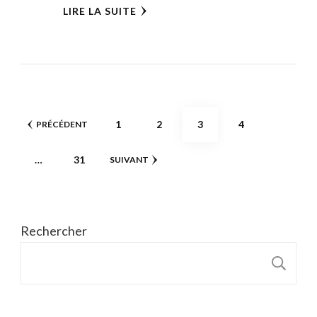
LIRE LA SUITE
Pagination
PAGE
PAGE
PAGE
PAGE
1
2
3
4
PRÉCÉDENT
des
PAGE
…
31
SUIVANT
publications
Rechercher
R