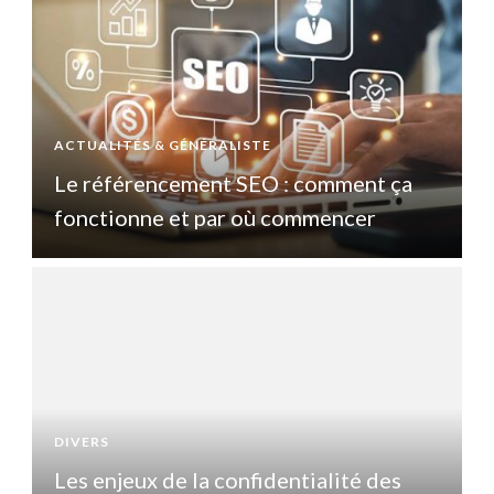
ACTUALITÉS & GÉNÉRALISTE
A
Le référencement SEO : comment ça
fonctionne et par où commencer
DIVERS
D
Les enjeux de la confidentialité des
L