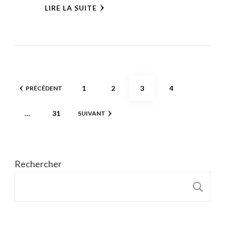
LIRE LA SUITE
Pagination
PAGE
PAGE
PAGE
PAGE
1
2
3
4
PRÉCÉDENT
des
PAGE
…
31
SUIVANT
publications
Rechercher
R