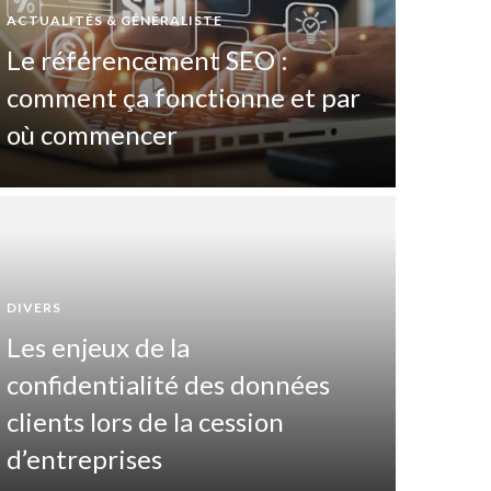
ACTUALITÉS & GÉNÉRALISTE
Le référencement SEO :
comment ça fonctionne et par
où commencer
DIVERS
Les enjeux de la
DIVERTIS
confidentialité des données
Pas
clients lors de la cession
maî
d’entreprises