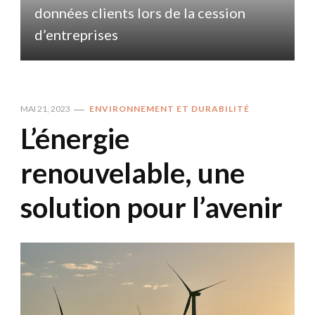
données clients lors de la cession
d
d’entreprises
MAI 21, 2023
ENVIRONNEMENT ET DURABILITÉ
L’énergie
renouvelable, une
solution pour l’avenir