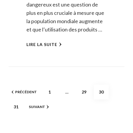
dangereux est une question de
plus en plus cruciale à mesure que
la population mondiale augmente
et que l’utilisation des produits …
LIRE LA SUITE
Pagination
PAGE
PAGE
PAGE
1
…
29
30
PRÉCÉDENT
des
PAGE
31
SUIVANT
publications