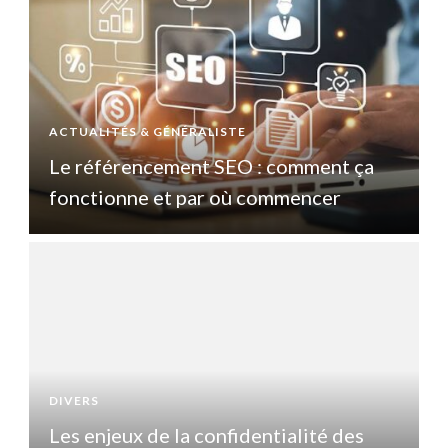
ACTUALITÉS & GÉNÉRALISTE
A
Le référencement SEO : comment ça
fonctionne et par où commencer
DIVERS
D
Les enjeux de la confidentialité des
L