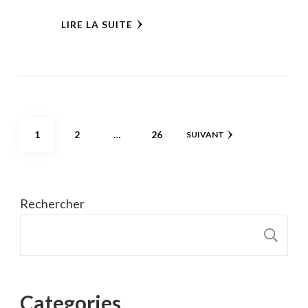
LIRE LA SUITE
Pagination
PAGE
PAGE
PAGE
1
2
…
26
SUIVANT
des
publications
Rechercher
R
Categories