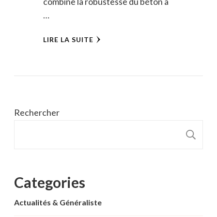
combine la robustesse du béton à
…
LIRE LA SUITE
Rechercher
R
Categories
Actualités & Généraliste