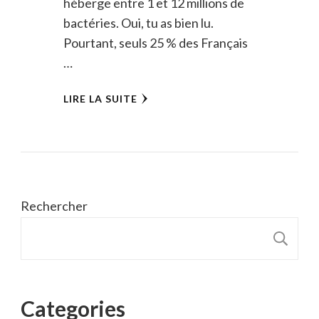
héberge entre 1 et 12 millions de
bactéries. Oui, tu as bien lu.
Pourtant, seuls 25 % des Français
…
LIRE LA SUITE
Rechercher
R
Categories