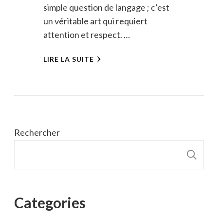
simple question de langage ; c’est
un véritable art qui requiert
attention et respect. …
LIRE LA SUITE
Rechercher
R
Categories