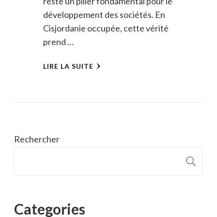
reste un pilier fondamental pour le
développement des sociétés. En
Cisjordanie occupée, cette vérité
prend …
LIRE LA SUITE
Rechercher
R
Categories