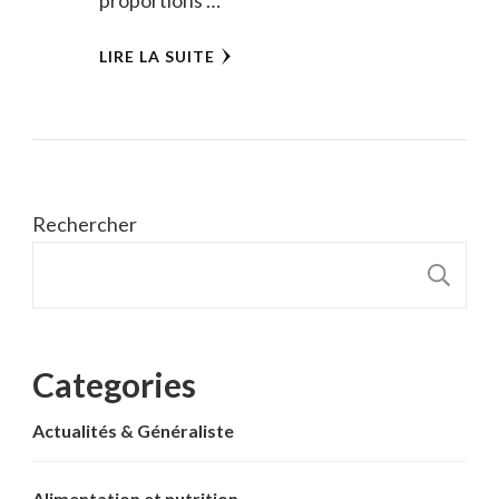
LIRE LA SUITE
Rechercher
R
Categories
Actualités & Généraliste
Alimentation et nutrition