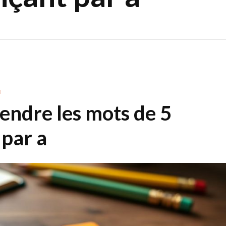
N
ndre les mots de 5
par a