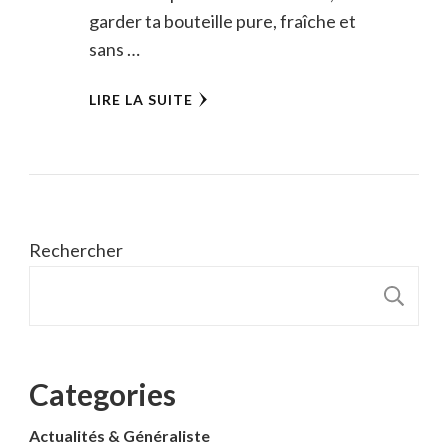
garder ta bouteille pure, fraîche et
sans …
LIRE LA SUITE
Rechercher
R
Categories
Actualités & Généraliste