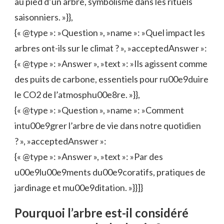
au pied d’un arbre, symbolisme dans les rituels
saisonniers. »}},
{« @type »: »Question », »name »: »Quel impact les
arbres ont-ils sur le climat ? », »acceptedAnswer »:
{« @type »: »Answer », »text »: »Ils agissent comme
des puits de carbone, essentiels pour ru00e9duire
le CO2 de l’atmosphu00e8re. »}},
{« @type »: »Question », »name »: »Comment
intu00e9grer l’arbre de vie dans notre quotidien
? », »acceptedAnswer »:
{« @type »: »Answer », »text »: »Par des
u00e9lu00e9ments du00e9coratifs, pratiques de
jardinage et mu00e9ditation. »}}]}
Pourquoi l’arbre est-il considéré