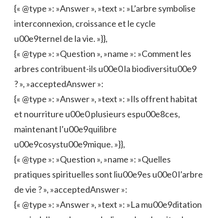
{« @type »: »Answer », »text »: »L’arbre symbolise
interconnexion, croissance et le cycle
u00e9ternel de la vie. »}},
{« @type »: »Question », »name »: »Comment les
arbres contribuent-ils u00e0 la biodiversitu00e9
? », »acceptedAnswer »:
{« @type »: »Answer », »text »: »Ils offrent habitat
et nourriture u00e0 plusieurs espu00e8ces,
maintenant l’u00e9quilibre
u00e9cosystu00e9mique. »}},
{« @type »: »Question », »name »: »Quelles
pratiques spirituelles sont liu00e9es u00e0 l’arbre
de vie ? », »acceptedAnswer »:
{« @type »: »Answer », »text »: »La mu00e9ditation