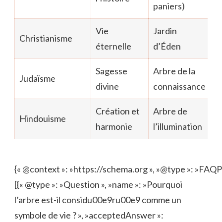
paniers)
Vie
Jardin
Christianisme
éternelle
d’Éden
Sagesse
Arbre de la
Judaïsme
divine
connaissance
Création et
Arbre de
Hindouisme
harmonie
l’illumination
{« @context »: »https://schema.org », »@type »: »FAQPa
[{« @type »: »Question », »name »: »Pourquoi
l’arbre est-il considu00e9ru00e9 comme un
symbole de vie ? », »acceptedAnswer »: