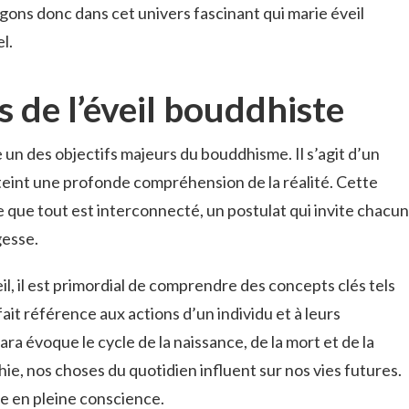
ongons donc dans cet univers fascinant qui marie éveil
l.
 de l’éveil bouddhiste
e un des objectifs majeurs du bouddhisme. Il s’agit d’un
atteint une profonde compréhension de la réalité. Cette
e que tout est interconnecté, un postulat qui invite chacun
gesse.
eil, il est primordial de comprendre des concepts clés tels
fait référence aux actions d’un individu et à leurs
a évoque le cycle de la naissance, de la mort et de la
ie, nos choses du quotidien influent sur nos vies futures.
re en pleine conscience.