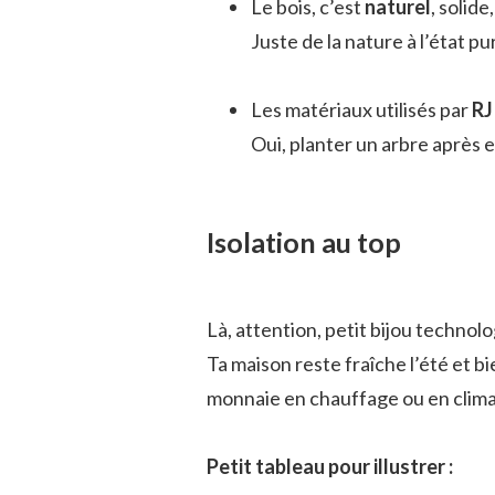
Le bois, c’est
naturel
, solide
Juste de la nature à l’état pur
Les matériaux utilisés par
RJ
Oui, planter un arbre après e
Isolation au top
Là, attention, petit bijou technolog
Ta maison reste fraîche l’été et b
monnaie en chauffage ou en clima
Petit tableau pour illustrer :