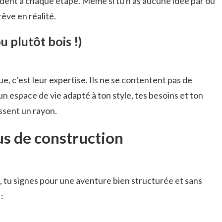
uident à chaque étape. Même si tu n’as aucune idée par où
êve en réalité.
 plutôt bois !)
, c’est leur expertise. Ils ne se contentent pas de
un espace de vie adapté à ton style, tes besoins et ton
issent un rayon.
us de construction
 tu signes pour une aventure bien structurée et sans
: