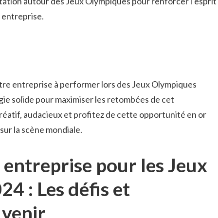
itation ⁢autour des ‌Jeux Olympiques pour renforcer l’esprit‍
e entreprise.
e ‌entreprise ​à performer lors‌ des ​Jeux Olympiques
ie​ solide pour⁢ maximiser⁣ les retombées de cet
atif, audacieux​ et profitez de cette opportunité en⁤ or
 sur⁢ la scène mondiale.
entreprise pour les ‍Jeux
4 : Les défis‌ et
 venir