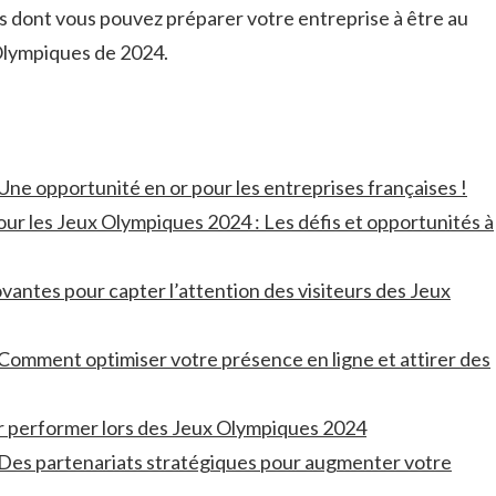
s dont vous pouvez préparer votre ‌entreprise à être au
Olympiques ‍de 2024.
ne opportunité⁣ en or pour les entreprises‍ françaises !
ur les Jeux Olympiques 2024‍ : Les⁤ défis et opportunités à
antes‍ pour capter l’attention des visiteurs‍ des Jeux
Comment ⁣optimiser votre présence en ligne‍ et attirer des
‌ performer lors ‍des Jeux Olympiques 2024
Des‍ partenariats stratégiques ⁢pour augmenter⁣ votre