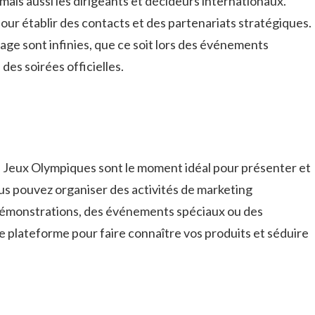
mais aussi les ‍dirigeants⁣ et décideurs ‌internationaux.
ur établir des contacts ‌et des ⁢partenariats stratégiques.
age sont⁤ infinies, que ce soit lors ⁤des événements
es soirées⁤ officielles.
es Jeux Olympiques sont le moment idéal‌ pour présenter et
ous pouvez organiser des ⁤activités de marketing
s​ démonstrations, des événements spéciaux ou des
te plateforme ​pour faire connaître⁤ vos‌ produits‍ et séduire