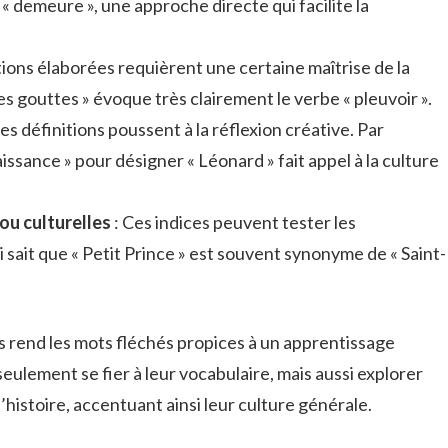
 « demeure », une approche directe qui facilite la
tions élaborées requièrent une certaine maîtrise de la
des gouttes » évoque très clairement le verbe « pleuvoir ».
es définitions poussent à la réflexion créative. Par
ssance » pour désigner « Léonard » fait appel à la culture
ou culturelles
: Ces indices peuvent tester les
 sait que « Petit Prince » est souvent synonyme de « Saint-
ns rend les mots fléchés propices à un apprentissage
eulement se fier à leur vocabulaire, mais aussi explorer
 l’histoire, accentuant ainsi leur culture générale.