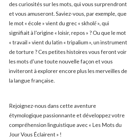
des⁣ curiosités ‌sur les mots, qui vous surprendront
et⁤ vous ‌amuseront. Saviez-vous,⁣ par exemple, que
le mot « école » vient du grec « skholế », qui
signifiait‌ à l’origine « loisir, repos » ? Ou que le ⁣mot‍
« travail » vient du latin « tripalium », un instrument
de torture ? ⁤Ces petites histoires ⁣vous feront voir
les⁢ mots d’une toute nouvelle ‍façon⁢ et ‌vous
inviteront à explorer encore plus les merveilles de
la langue ⁣française.
Rejoignez-nous dans cette aventure
⁢étymologique passionnante et⁢ développez votre
compréhension​ linguistique avec « Les Mots du
Jour Vous Éclairent » !