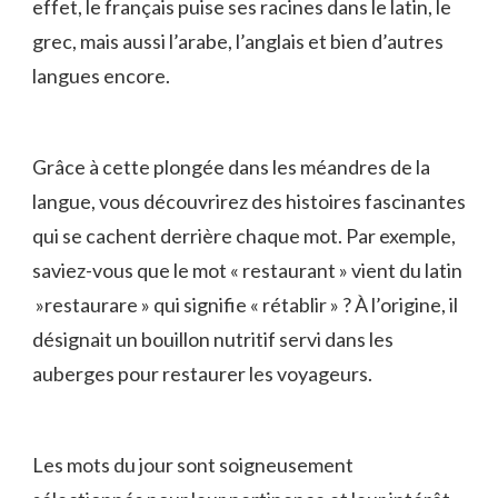
effet, le⁣ français puise ses ‍racines⁢ dans le latin, le
grec, ‍mais aussi ⁤l’arabe,⁣ l’anglais et bien d’autres
langues⁢ encore.
Grâce à‌ cette plongée ⁤dans⁤ les ​méandres⁢ de la
langue, vous ‌découvrirez ⁤des histoires⁤ fascinantes
qui se cachent derrière chaque‍ mot. ⁢Par exemple,
saviez-vous que‌ le⁤ mot « restaurant » vient‌ du latin
⁣ »restaurare » ⁤qui signifie « rétablir » ​? À l’origine, il
désignait⁤ un bouillon nutritif servi dans‍ les
auberges pour restaurer⁤ les voyageurs.
Les mots⁣ du jour sont soigneusement