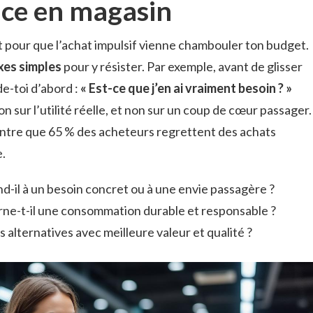
cace en magasin
nt pour que l’achat impulsif vienne chambouler ton budget.
xes simples
pour y résister. Par exemple, avant de glisser
e-toi d’abord :
« Est-ce que j’en ai vraiment besoin ? »
n sur l’utilité réelle, et non sur un coup de cœur passager.
re que 65 % des acheteurs regrettent des achats
e.
d-il à un besoin concret ou à une envie passagère ?
rne-t-il une consommation durable et responsable ?
s alternatives avec meilleure valeur et qualité ?