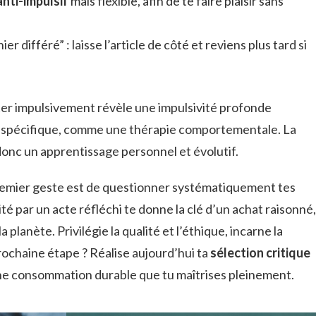
nti-impulsif
mais flexible, afin de te faire plaisir sans
r différé” : laisse l’article de côté et reviens plus tard si
eter impulsivement révèle une impulsivité profonde
spécifique, comme une thérapie comportementale. La
 donc un apprentissage personnel et évolutif.
premier geste est de questionner systématiquement tes
té par un acte réfléchi te donne la clé d’un achat raisonné,
planète. Privilégie la qualité et l’éthique, incarne la
prochaine étape ? Réalise aujourd’hui ta
sélection critique
ne consommation durable que tu maîtrises pleinement.