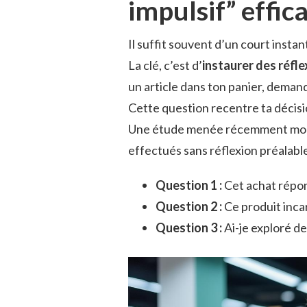
impulsif” effi
Il suffit souvent d’un court insta
La clé, c’est d’
instaurer des réfle
un article dans ton panier, demand
Cette question recentre ta décisio
Une étude menée récemment mont
effectués sans réflexion préalabl
Question 1 :
Cet achat répon
Question 2 :
Ce produit inca
Question 3 :
Ai-je exploré de