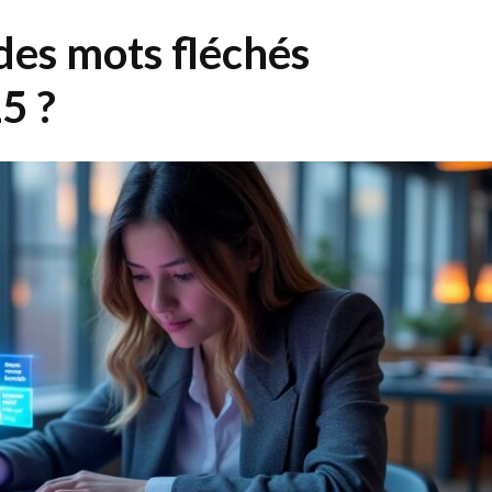
es mots fléchés
5 ?