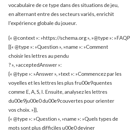
vocabulaire de ce type dans des situations de jeu,
en alternant entre des secteurs variés, enrichit
l’expérience globale du joueur.
{« @context »: »https://schema.org », »@type »: »FAQPa
[{« @type »: »Question », »name »: »Comment
choisir les lettres au pendu
? », »acceptedAnswer »:
{« @type »: »Answer », »text »: »Commencez par les
voyelles et les lettres les plus fru00e9quentes
comme E, A, S, I. Ensuite, analysez les lettres
du00e9ju00e0 du00e9couvertes pour orienter
vos choix. »}},
{« @type »: »Question », »name »: »Quels types de
mots sont plus difficiles u00e0 deviner