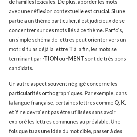
de familles lexicales. De plus, aborder les mots
avec une réflexion contextuelle est crucial. Si une
partie a un thème particulier, il est judicieux de se
concentrer sur des mots liés à ce thème. Parfois,
un simple schéma de lettres peut orienter vers un
mot : si tu as déjà la lettre
T
à la fin, les mots se
terminant par
-TION
ou
-MENT
sont de très bons
candidats.
Un autre aspect souvent négligé concerne les
particularités orthographiques. Par exemple, dans
la langue française, certaines lettres comme
Q
,
K
,
et
Y
ne devraient pas être utilisées sans avoir
exploré les lettres communes au préalable. Une
fois que tu as une idée du mot cible, passer à des