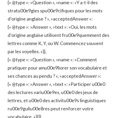
{« @type »: »Question », »name »: »Y a-t-il des
stratu00e9gies spu00e9cifiques pour les mots
d’origine anglaise ? », »acceptedAnswer »:
{« @type »: »Answer », »text »: »Oui, les mots
d’origine anglaise utilisent fru00e9quemment des
lettres comme K, Y, ou W. Commencez souvent
par les voyelles. »}},
{« @type »: »Question », »name »: »Comment
pratiquer pour amu00e9liorer son vocabulaire et
ses chances au pendu ? », »acceptedAnswer »:
{« @type »: »Answer », »text »: »Participer u00e0
des lectures variu00e9es, u00e0 des jeux de
lettres, et u00e0 des activitu00e9s linguistiques
ru00e9guliu00e8res peut renforcer votre
vocabulaire. »}}]}