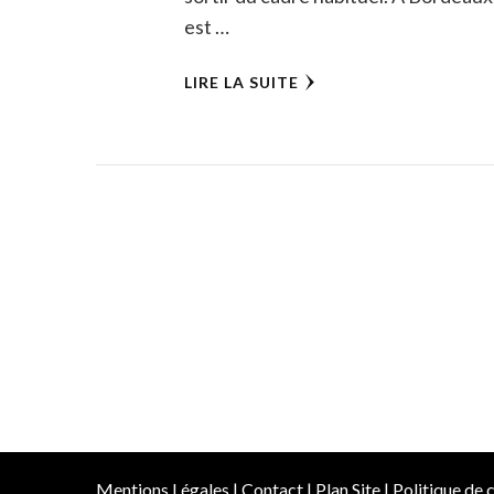
est …
LIRE LA SUITE
Mentions Légales
|
Contact
|
Plan Site
|
Politique de c